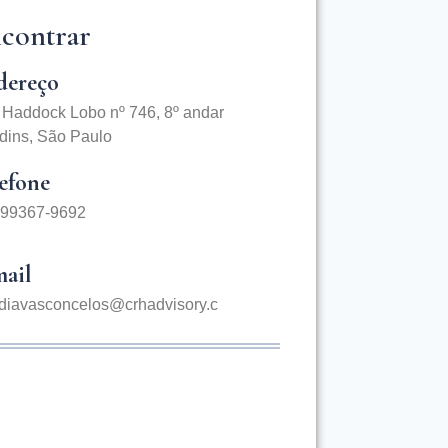
contrar
dereço
Haddock Lobo nº 746, 8º andar
rdins, São Paulo
efone
) 99367-9692
ail
diavasconcelos@crhadvisory.c