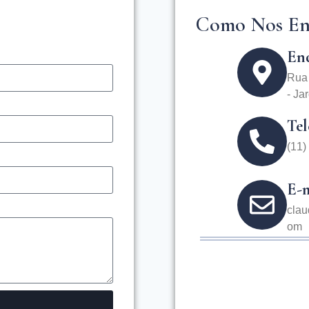
Como Nos En
En
Rua 
- Ja
Tel
‪(11
E-m
clau
om