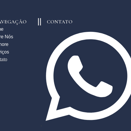
AVEGAÇÃO
CONTATO
me
re Nós
hore
iços
tato