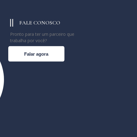
FALE CONOSCO
Pronto para ter um parceiro que
trabalha por você?
Falar agora