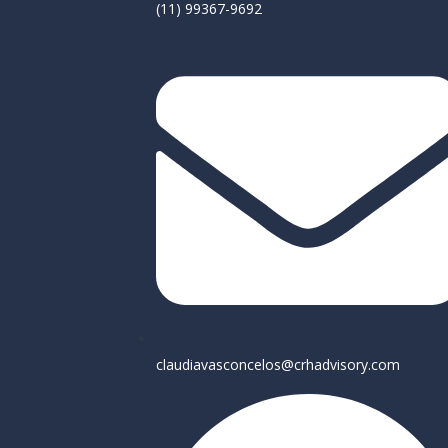
‪(11) 99367-9692
claudiavasconcelos@crhadvisory.com