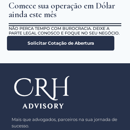
fechar.
e proteger o imóvel de litígios pessoais.
Comece sua operação em Dólar
ainda este mês
NÃO PERCA TEMPO COM BUROCRACIA. DEIXE A
PARTE LEGAL CONOSCO E FOQUE NO SEU NEGÓCIO.
Solicitar Cotação de Abertura
Mais que advogados, parceiros na sua jornada de
sucesso.