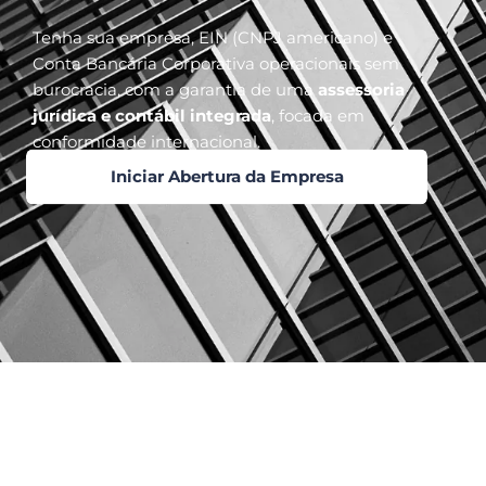
Tenha sua empresa, EIN (CNPJ americano) e
Conta Bancária Corporativa operacionais sem
burocracia, com a garantia de uma
assessoria
jurídica e contábil integrada
, focada em
conformidade internacional.
Iniciar Abertura da Empresa