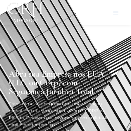
Abra sua Empresa nos EUA
(LLC ou Corp) com
Segurança Jurídica Total
Transforme seu negócio em uma operação
global. Estruturamos sua LLC ou C-CORP na
Flórida, Delaware ou Wyoming com agilidade
digital e rigor técnico.