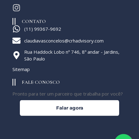
CONTATO
‪(11) 99367-9692
claudiavasconcelos@crhadvisory.com
Rua Haddock Lobo nº 746, 8º andar - Jardins,
São Paulo
Sitemap
FALE CONOSCO
Pronto para ter um parceiro que trabalha por você?
Falar agora