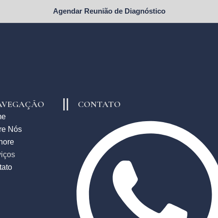
Agendar Reunião de Diagnóstico
AVEGAÇÃO
CONTATO
me
re Nós
hore
iços
tato