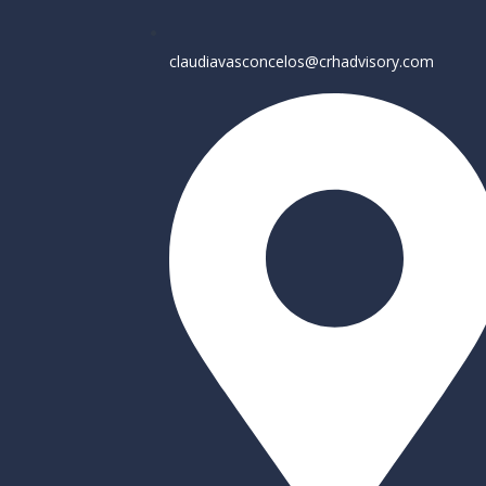
claudiavasconcelos@crhadvisory.com