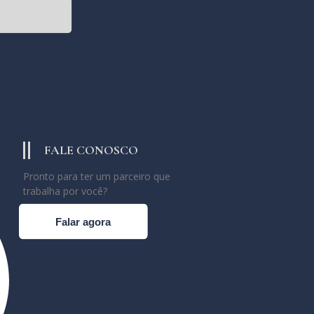
FALE CONOSCO
Pronto para ter um parceiro que
trabalha por você?
Falar agora